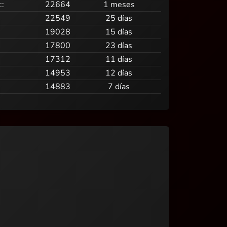
::
22664
1 meses
22549
25 días
19028
15 días
17800
23 días
17312
11 días
14953
12 días
14883
7 días