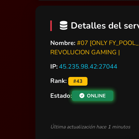
Detalles del ser
Nombre:
#07 [ONLY FY_POOL_
REVOLUCION GAMING |
IP:
45.235.98.42:27044
Rank:
#43
Estado:
ONLINE
Última actualización hace
1
minutos