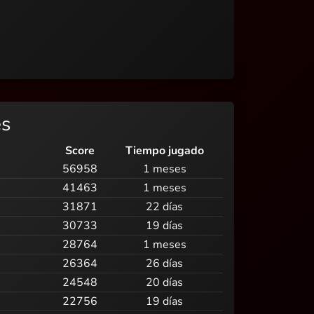
es
Score
Tiempo jugado
56958
1 meses
41463
1 meses
31871
22 días
30733
19 días
28764
1 meses
26364
26 días
24548
20 días
22756
19 días