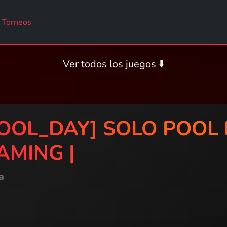
Torneos
Ver todos los juegos ⬇️
POOL_DAY] SOLO POOL 
AMING |
a