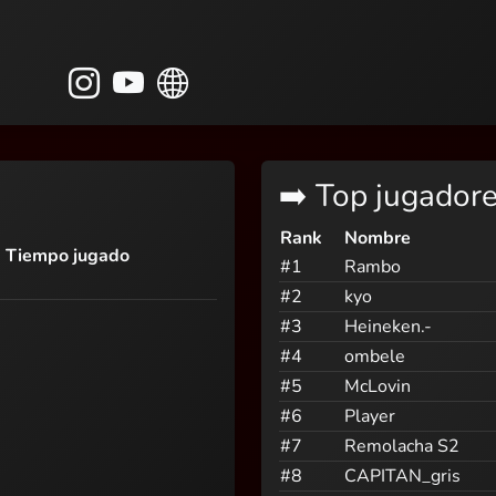
➡️ Top jugador
Rank
Nombre
Tiempo jugado
#1
Rambo
#2
kyo
#3
Heineken.-
#4
ombele
#5
McLovin
#6
Player
#7
Remolacha S2
#8
CAPITAN_gris