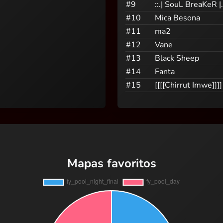
#9
::.| SouL BreaKeR |.
#10
Mica Besona
#11
ma2
#12
Vane
#13
Black Sheep
#14
Fanta
#15
[[[[Chirrut Imwe]]]]
Mapas favoritos