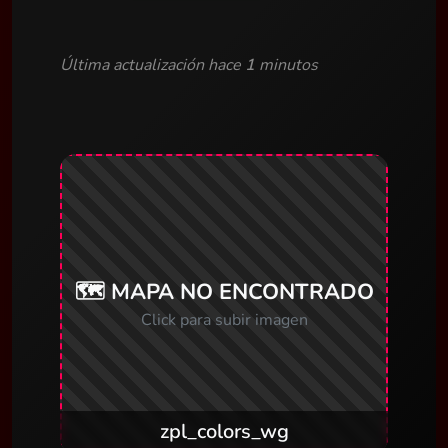
Última actualización hace
1
minutos
🗺️ MAPA NO ENCONTRADO
Click para subir imagen
zpl_colors_wg