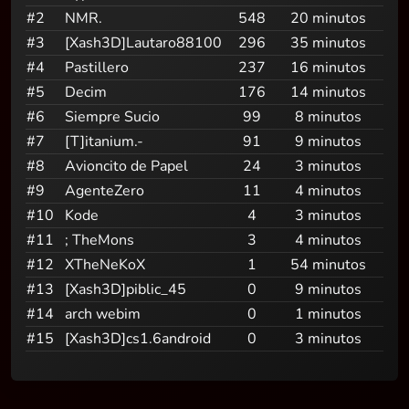
#2
NMR.
548
20 minutos
#3
[Xash3D]Lautaro88100
296
35 minutos
#4
Pastillero
237
16 minutos
#5
Decim
176
14 minutos
#6
Siempre Sucio
99
8 minutos
#7
[T]itanium.-
91
9 minutos
#8
Avioncito de Papel
24
3 minutos
#9
AgenteZero
11
4 minutos
#10
Kode
4
3 minutos
#11
; TheMons
3
4 minutos
#12
XTheNeKoX
1
54 minutos
#13
[Xash3D]piblic_45
0
9 minutos
#14
arch webim
0
1 minutos
#15
[Xash3D]cs1.6android
0
3 minutos